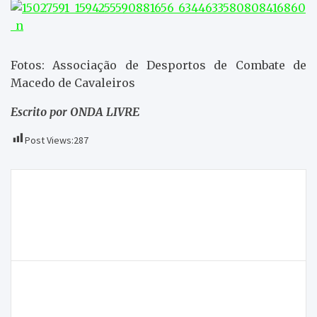
Fotos: Associação de Desportos de Combate de
Macedo de Cavaleiros
Escrito por ONDA LIVRE
Post Views:
287
Navegação
No programa Ao Sabor do Vento falou-se da
de
exposição “No Coração do Nordeste”, da autoria da
artigos
pintora Isabel Saraiva. Assista aqui, sempre na sua,
ONDA LIVRE TV
Idosos são estrelas de calendário que quer
promover a autoestima