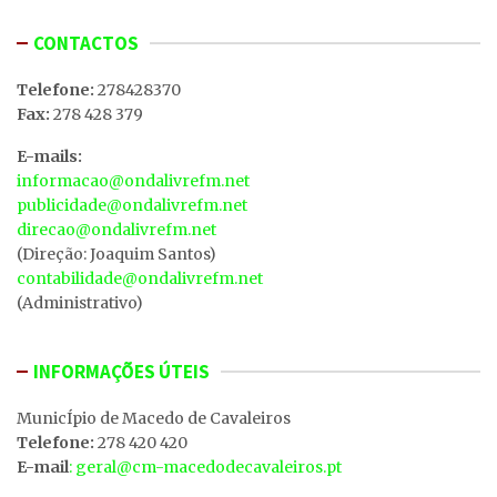
CONTACTOS
Telefone:
278428370
Fax:
278 428 379
E-mails:
informacao@ondalivrefm.net
publicidade@ondalivrefm.net
direcao@ondalivrefm.net
(Direção: Joaquim Santos)
contabilidade@ondalivrefm.net
(Administrativo)
INFORMAÇÕES ÚTEIS
MunicÍpio de Macedo de Cavaleiros
Telefone:
278 420 420
E-mail
: geral@cm-macedodecavaleiros.pt