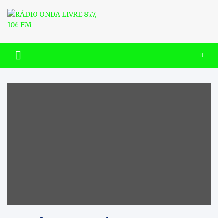
Skip
to
content
RÁDIO ONDA LIVRE 87.7, 106
FM