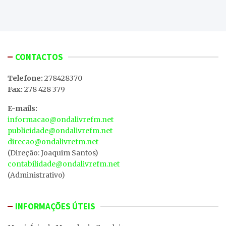
CONTACTOS
Telefone:
278428370
Fax:
278 428 379
E-mails:
informacao@ondalivrefm.net
publicidade@ondalivrefm.net
direcao@ondalivrefm.net
(Direção: Joaquim Santos)
contabilidade@ondalivrefm.net
(Administrativo)
INFORMAÇÕES ÚTEIS