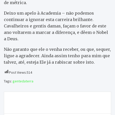
de métrica.
Deixo um apelo à Academia – não podemos
continuar a ignorar esta carreira brilhante.
Cavalheiros e gentis damas, façam o favor de este
ano voltarem a marcar a diferença, e dêem o Nobel
a Deus.
Não garanto que ele o venha receber, ou que, sequer,
ligue a agradecer. Ainda assim tenho para mim que
talvez, até, esteja Ele já a rabiscar sobre isto.
Post Views:
514
Tags:
gentedaterra
Navegação
Onda Livre TV – Manhã Informativa com a cantora
de
Karyna
artigos