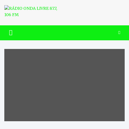
Skip
to
content
RÁDIO ONDA LIVRE 87.7, 106
FM