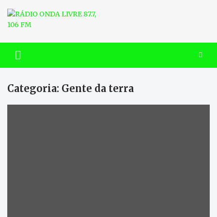
Skip
to
content
RÁDIO ONDA LIVRE 87.7, 106
FM
Categoria:
Gente da terra