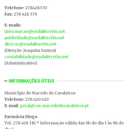
Telefone:
278428370
Fax:
278 428 379
E-mails:
informacao@ondalivrefm.net
publicidade@ondalivrefm.net
direcao@ondalivrefm.net
(Direção: Joaquim Santos)
contabilidade@ondalivrefm.net
(Administrativo)
INFORMAÇÕES ÚTEIS
MunicÍpio de Macedo de Cavaleiros
Telefone:
278 420 420
E-mail
: geral@cm-macedodecavaleiros.pt
Farmácia Diogo
Tel.: 278 426 116 * Informação válida das 9h do dia 1 às 9h do