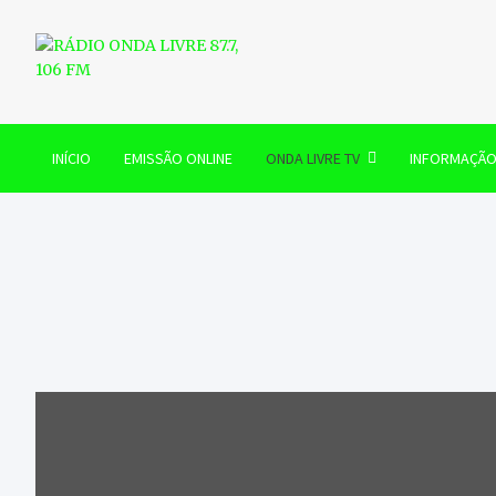
Skip
to
content
RÁDIO ONDA LIVRE 87.7, 
INÍCIO
EMISSÃO ONLINE
ONDA LIVRE TV
INFORMAÇÃ