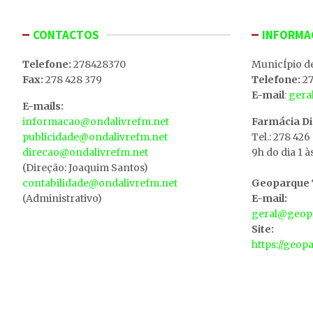
CONTACTOS
INFORMA
Telefone:
278428370
MunicÍpio d
Fax:
278 428 379
Telefone:
27
E-mail
: ger
E-mails:
informacao@ondalivrefm.net
Farmácia D
publicidade@ondalivrefm.net
Tel.: 278 426
direcao@ondalivrefm.net
9h do dia 1 à
(Direção: Joaquim Santos)
contabilidade@ondalivrefm.net
Geoparque T
(Administrativo)
E-mail:
geral@geopa
Site:
https://geop