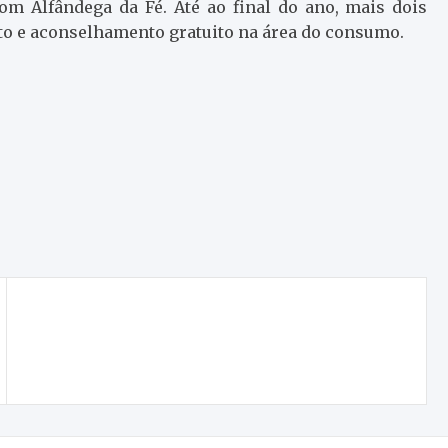
om Alfândega da Fé. Até ao final do ano, mais dois
to e aconselhamento gratuito na área do consumo.
90 anos da Santa Casa da Misericórdia de
Macedo de Cavaleiros: Uma nova sociedade
motiva novos desafios