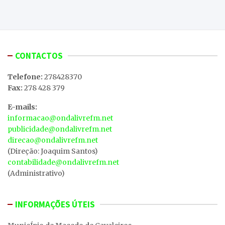
CONTACTOS
Telefone:
278428370
Fax:
278 428 379
E-mails:
informacao@ondalivrefm.net
publicidade@ondalivrefm.net
direcao@ondalivrefm.net
(Direção: Joaquim Santos)
contabilidade@ondalivrefm.net
(Administrativo)
INFORMAÇÕES ÚTEIS