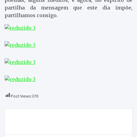
partilha da mensagem que este dia impõe,
partilhamos consigo.
Post Views:
370
Navegação
ONDA LIVRE TV – 90 anos de Santa Casa da
de
Misericórdia de Macedo de Cavaleiros
artigos