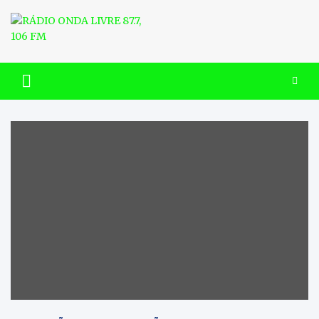
Skip
to
content
RÁDIO ONDA LIVRE 87.7, 106
FM