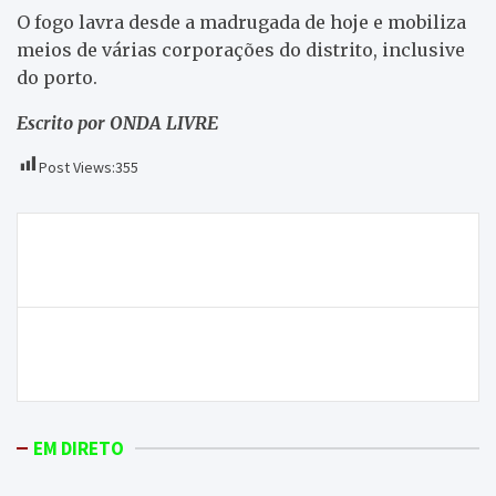
O fogo lavra desde a madrugada de hoje e mobiliza
meios de várias corporações do distrito, inclusive
do porto.
Escrito por ONDA LIVRE
Post Views:
355
Navegação
4ª edição do Mercado de Verão acaba com balanço
de
positivo
artigos
ONDA LIVRE TV – Incêndio que começou em
Chacim continua ativo
EM DIRETO