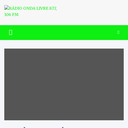
Skip
to
content
RÁDIO ONDA LIVRE 87.7, 106
FM