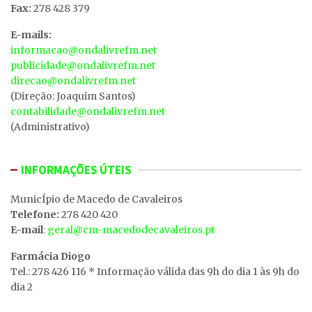
Fax:
278 428 379
E-mails:
informacao@ondalivrefm.net
publicidade@ondalivrefm.net
direcao@ondalivrefm.net
(Direção: Joaquim Santos)
contabilidade@ondalivrefm.net
(Administrativo)
INFORMAÇÕES ÚTEIS
MunicÍpio de Macedo de Cavaleiros
Telefone:
278 420 420
E-mail
: geral@cm-macedodecavaleiros.pt
Farmácia Diogo
Tel.: 278 426 116 * Informação válida das 9h do dia 1 às 9h do
dia 2