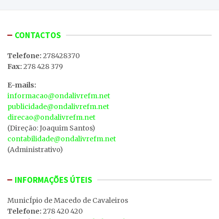
CONTACTOS
Telefone:
278428370
Fax:
278 428 379
E-mails:
informacao@ondalivrefm.net
publicidade@ondalivrefm.net
direcao@ondalivrefm.net
(Direção: Joaquim Santos)
contabilidade@ondalivrefm.net
(Administrativo)
INFORMAÇÕES ÚTEIS
MunicÍpio de Macedo de Cavaleiros
Telefone:
278 420 420