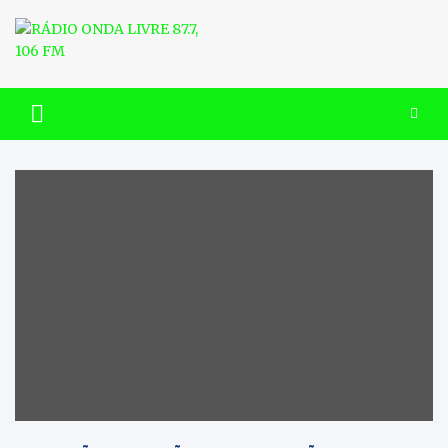
Skip
to
content
RÁDIO ONDA LIVRE 87.7, 106
FM