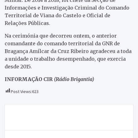
Informações e Investigação Criminal do Comando
Territorial de Viana do Castelo e Oficial de
Relações Públicas.
Na cerimónia que decorreu ontem, o anterior
comandante do comando territorial da GNR de
Bragança Amílcar da Cruz Ribeiro agradeceu a toda
a unidade o trabalho desempenhado, que exercia
desde 2015.
INFORMAÇÃO CIR
(Rádio Brigantia)
Post Views:
623
Navegação
Municípios da CIM TTM negoceiam gestão das
de
águas com Secretário de Estado do Ambiente
artigos