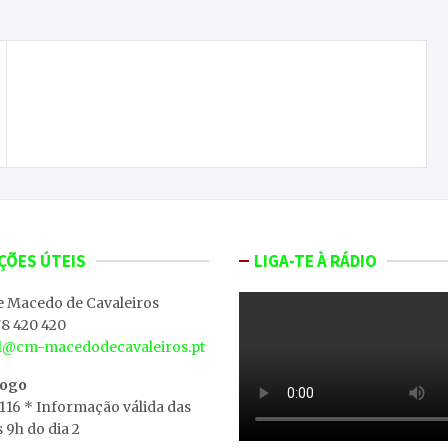
Homem morre em acidente de trator na zona do
Franco (Mirandela)
ÇÕES ÚTEIS
LIGA-TE À RÁDIO
e Macedo de Cavaleiros
8 420 420
al@cm-macedodecavaleiros.pt
iogo
 116 * Informação válida das
s 9h do dia 2