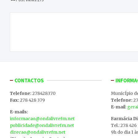
Navegação
Presidente do IPB diz que voltar a limitar vagas
de
nas instituições do litoral é fundamental para
manter equilíbrio
artigos
CONTACTOS
INFORMA
Telefone:
278428370
MunicÍpio d
Fax:
278 428 379
Telefone:
27
E-mail
: ger
E-mails:
informacao@ondalivrefm.net
Farmácia D
publicidade@ondalivrefm.net
Tel.: 278 426
direcao@ondalivrefm.net
9h do dia 1 à