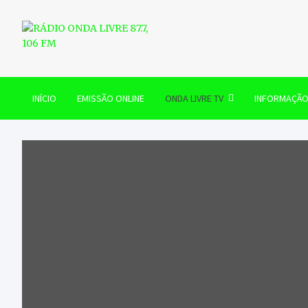
Skip
to
content
RÁDIO ONDA LIVRE 87.7, 
INÍCIO
EMISSÃO ONLINE
ONDA LIVRE TV
INFORMAÇÃ