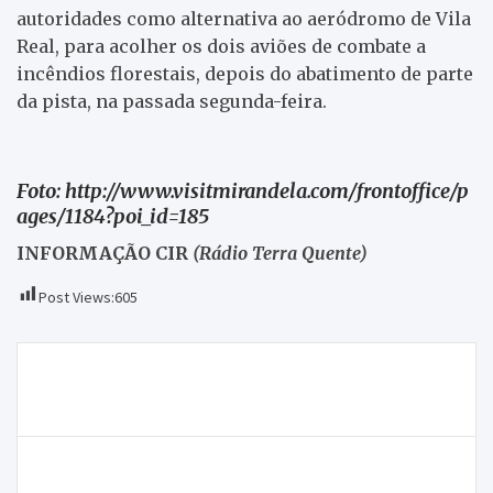
autoridades como alternativa ao aeródromo de Vila
Real, para acolher os dois aviões de combate a
incêndios florestais, depois do abatimento de parte
da pista, na passada segunda-feira.
Foto: http://www.visitmirandela.com/frontoffice/p
ages/1184?poi_id=185
INFORMAÇÃO CIR
(Rádio Terra Quente)
Post Views:
605
Navegação
Jorge Gomes volta a encabeçar a lista do Partido
de
Socialista por Bragança
artigos
Incêndio destrói cozinha de casa na rua da Mina