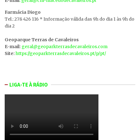
E-mail
: geral@cm-macedodecavaleiros.pt
Farmácia Diogo
Tel.: 278 426 116 * Informação válida das 9h do dia 1 às 9h do
dia 2
Geoparque Terras de Cavaleiros
E-mail:
geral@geoparkterrasdecavaleiros.com
Site:
https://geoparkterrasdecavaleiros.pt/p/pt/
LIGA-TE À RÁDIO