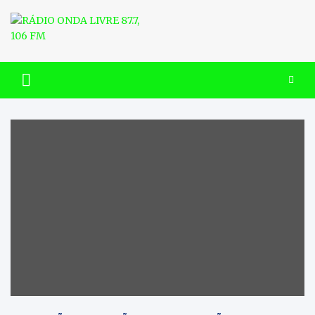
Skip
to
content
RÁDIO ONDA LIVRE 87.7, 106
FM