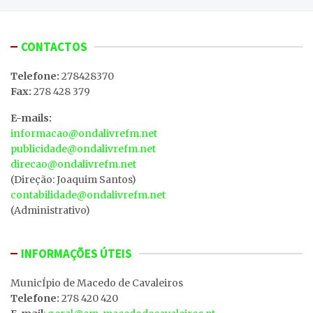
CONTACTOS
Telefone:
278428370
Fax:
278 428 379
E-mails:
informacao@ondalivrefm.net
publicidade@ondalivrefm.net
direcao@ondalivrefm.net
(Direção: Joaquim Santos)
contabilidade@ondalivrefm.net
(Administrativo)
INFORMAÇÕES ÚTEIS
MunicÍpio de Macedo de Cavaleiros
Telefone:
278 420 420