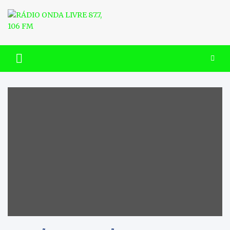
Skip
to
content
RÁDIO ONDA LIVRE 87.7, 106
FM