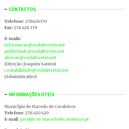
CONTACTOS
Telefone:
278428370
Fax:
278 428 379
E-mails:
informacao@ondalivrefm.net
publicidade@ondalivrefm.net
direcao@ondalivrefm.net
(Direção: Joaquim Santos)
contabilidade@ondalivrefm.net
(Administrativo)
INFORMAÇÕES ÚTEIS
MunicÍpio de Macedo de Cavaleiros
Telefone:
278 420 420
E-mail
: geral@cm-macedodecavaleiros.pt