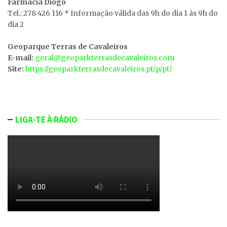
Farmácia Diogo
Tel.: 278 426 116 * Informação válida das 9h do dia 1 às 9h do
dia 2
Geoparque Terras de Cavaleiros
E-mail:
geral@geoparkterrasdecavaleiros.com
Site:
https://geoparkterrasdecavaleiros.pt/p/pt/
LIGA-TE À RÁDIO