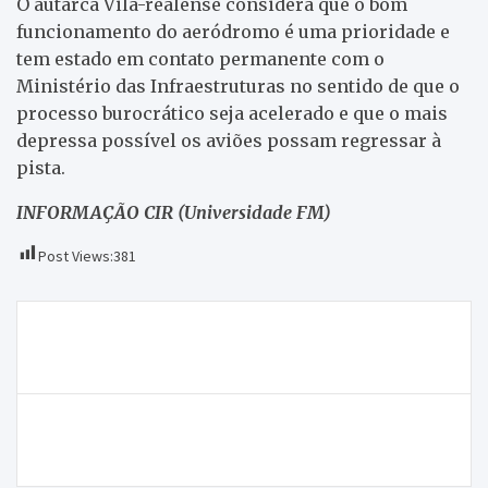
O autarca Vila-realense considera que o bom
funcionamento do aeródromo é uma prioridade e
tem estado em contato permanente com o
Ministério das Infraestruturas no sentido de que o
processo burocrático seja acelerado e que o mais
depressa possível os aviões possam regressar à
pista.
INFORMAÇÃO CIR (Universidade FM)
Post Views:
381
Navegação
Governo cria linha de crédito para ajudar com
de
prejuízos da trovoada em Mogadouro
artigos
Jovem morre esta tarde afogada em Sete Lagoas
(Montalegre)