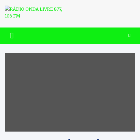
Skip
to
content
RÁDIO ONDA LIVRE 87.7, 106
FM