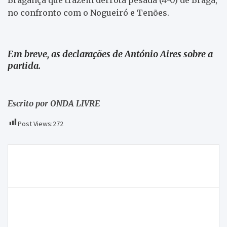
no confronto com o Nogueiró e Tenões.
Em breve, as declarações de António Aires sobre a
partida.
Escrito por ONDA LIVRE
Post Views:
272
Navegação
Novo serviço público de transportes deverá ser
de
adjudicado no primeiro trimestre de 2020
artigos
Está definido o calendário de jogos para o
campeonato Divisão de Honra Repsol Gás da AFB