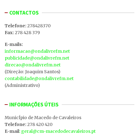
CONTACTOS
Telefone:
278428370
Fax:
278 428 379
E-mails:
informacao@ondalivrefm.net
publicidade@ondalivrefm.net
direcao@ondalivrefm.net
(Direção: Joaquim Santos)
contabilidade@ondalivrefm.net
(Administrativo)
INFORMAÇÕES ÚTEIS
MunicÍpio de Macedo de Cavaleiros
Telefone:
278 420 420
E-mail
: geral@cm-macedodecavaleiros.pt