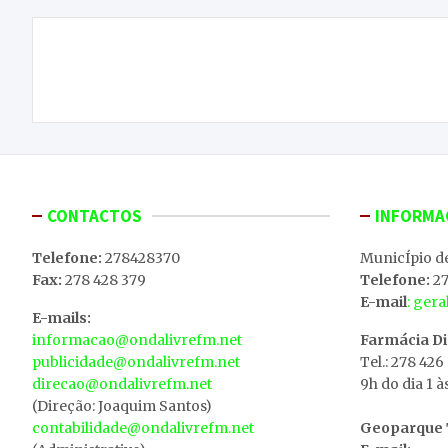
Navegação
Já se conhece o hino dos Caretos de Podence a
de
Património da Humanidade
artigos
CONTACTOS
INFORMA
Telefone:
278428370
MunicÍpio d
Fax:
278 428 379
Telefone:
27
E-mail
: ger
E-mails:
informacao@ondalivrefm.net
Farmácia D
publicidade@ondalivrefm.net
Tel.: 278 426
direcao@ondalivrefm.net
9h do dia 1 à
(Direção: Joaquim Santos)
contabilidade@ondalivrefm.net
Geoparque T