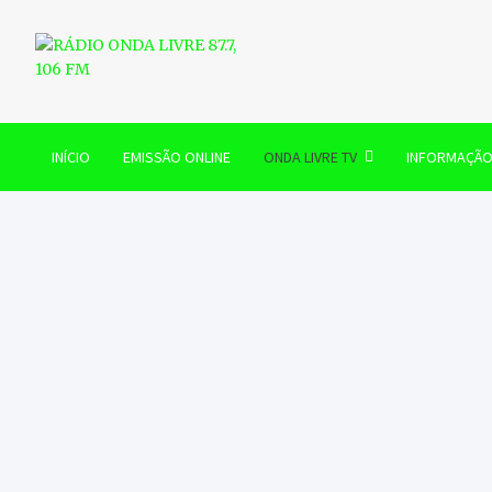
Skip
to
content
RÁDIO ONDA LIVRE 87.7, 
INÍCIO
EMISSÃO ONLINE
ONDA LIVRE TV
INFORMAÇÃ