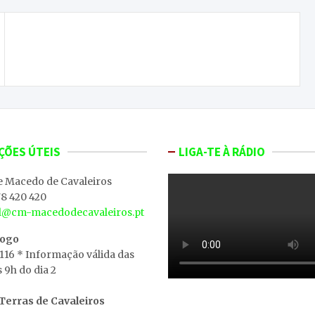
Ex-promotores da BLC3 em Macedo avançam
para tribunal por pagamentos em atraso
ÇÕES ÚTEIS
LIGA-TE À RÁDIO
e Macedo de Cavaleiros
8 420 420
al@cm-macedodecavaleiros.pt
iogo
 116 * Informação válida das
s 9h do dia 2
erras de Cavaleiros