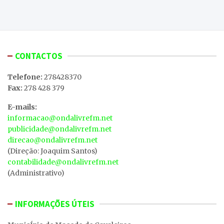
CONTACTOS
Telefone:
278428370
Fax:
278 428 379
E-mails:
informacao@ondalivrefm.net
publicidade@ondalivrefm.net
direcao@ondalivrefm.net
(Direção: Joaquim Santos)
contabilidade@ondalivrefm.net
(Administrativo)
INFORMAÇÕES ÚTEIS