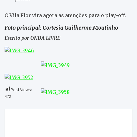
O Vila Flor vira agora as atenções para o play-off.
Foto principal: Cortesia Guilherme Moutinho
Escrito por ONDA LIVRE
Post Views:
472
Navegação
Macedense quebra jejum e vence Nogueiró e
de
Tenões por 4-6
artigos