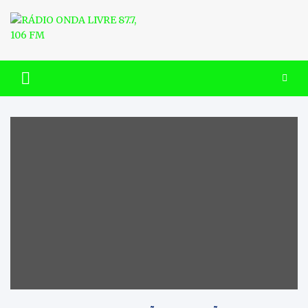
Skip
to
content
RÁDIO ONDA LIVRE 87.7, 106
FM