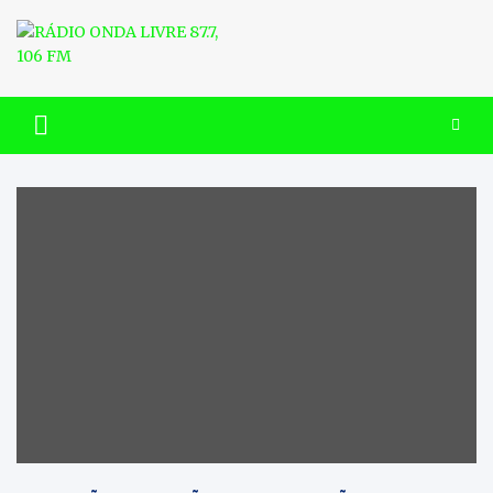
Skip
to
content
RÁDIO ONDA LIVRE 87.7, 106
FM