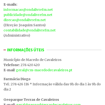
E-mails:
informacao@ondalivrefm.net
publicidade@ondalivrefm.net
direcao@ondalivrefm.net
(Direção: Joaquim Santos)
contabilidade@ondalivrefm.net
(Administrativo)
INFORMAÇÕES ÚTEIS
MunicÍpio de Macedo de Cavaleiros
Telefone:
278 420 420
E-mail
: geral@cm-macedodecavaleiros.pt
Farmácia Diogo
Tel.: 278 426 116 * Informação válida das 9h do dia 1 às 9h do
dia 2
Geoparque Terras de Cavaleiros
E-mail:
geral@geoparkterrasdecavaleiros.com