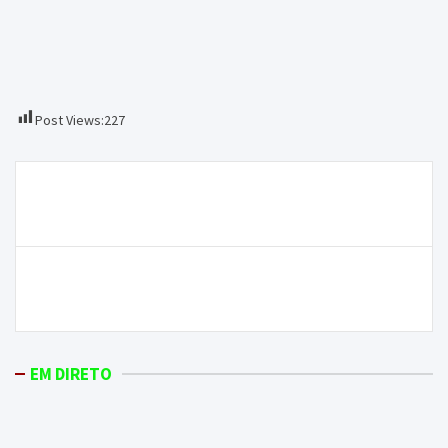
Post Views:
227
Navegação
Covid-19: durante o fim de semana recuperaram 472
de
pacientes no distrito
artigos
ONDA LIVRE TV – Onda Livre leva missas à
população através da rádio e da internet
EM DIRETO