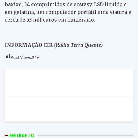
haxixe, 34 comprimidos de ecstasy, LSD líquido e
em gelatina, um computador portátil uma viatura e
cerca de 53 mil euros em numerário.
INFORMAÇÃO CIR
(Rádio Terra Quente)
Post Views:
249
Navegação
Covid-19: distrito brigantino desce para os 76 casos
de
ativos
artigos
BE de Macedo diz que houve falta de ambição do
município no PRR
EM DIRETO