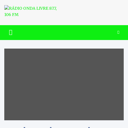
Skip
to
content
RÁDIO ONDA LIVRE 87.7, 106
FM