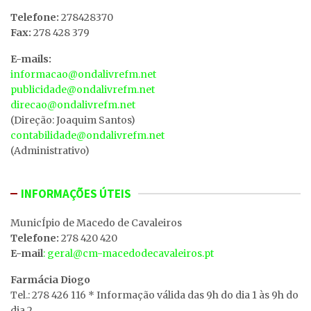
Telefone:
278428370
Fax:
278 428 379
E-mails:
informacao@ondalivrefm.net
publicidade@ondalivrefm.net
direcao@ondalivrefm.net
(Direção: Joaquim Santos)
contabilidade@ondalivrefm.net
(Administrativo)
INFORMAÇÕES ÚTEIS
MunicÍpio de Macedo de Cavaleiros
Telefone:
278 420 420
E-mail
: geral@cm-macedodecavaleiros.pt
Farmácia Diogo
Tel.: 278 426 116 * Informação válida das 9h do dia 1 às 9h do
dia 2