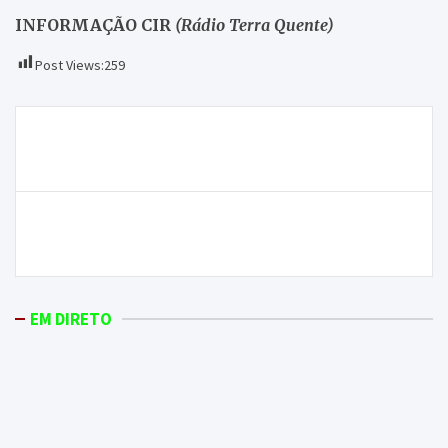
INFORMAÇÃO CIR
(Rádio Terra Quente)
Post Views:
259
Navegação
Paulo Dias reconduzido à direção do Agrupamento
de
de Escolas de Macedo de Cavaleiros
artigos
GNR resgata águia em estado debilitado no concelho
de Freixo de Espada à Cinta
EM DIRETO