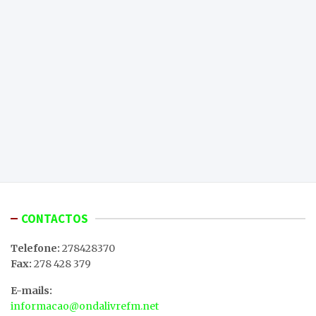
CONTACTOS
Telefone:
278428370
Fax:
278 428 379
E-mails:
informacao@ondalivrefm.net