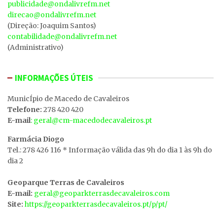
publicidade@ondalivrefm.net
direcao@ondalivrefm.net
(Direção: Joaquim Santos)
contabilidade@ondalivrefm.net
(Administrativo)
INFORMAÇÕES ÚTEIS
MunicÍpio de Macedo de Cavaleiros
Telefone:
278 420 420
E-mail
: geral@cm-macedodecavaleiros.pt
Farmácia Diogo
Tel.: 278 426 116 * Informação válida das 9h do dia 1 às 9h do
dia 2
Geoparque Terras de Cavaleiros
E-mail:
geral@geoparkterrasdecavaleiros.com
Site:
https://geoparkterrasdecavaleiros.pt/p/pt/