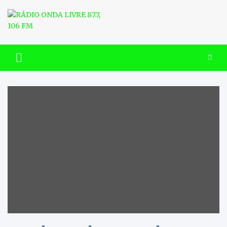
Skip
to
content
RÁDIO ONDA LIVRE 87.7, 106
FM