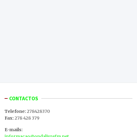
CONTACTOS
Telefone:
278428370
Fax:
278 428 379
E-mails:
informacao@ondalivrefm.net