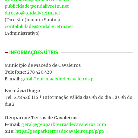
publicidade@ondalivrefm.net
direcao@ondalivrefm.net
(Direção: Joaquim Santos)
contabilidade@ondalivrefm.net
(Administrativo)
INFORMAÇÕES ÚTEIS
MunicÍpio de Macedo de Cavaleiros
Telefone:
278 420 420
E-mail
: geral@cm-macedodecavaleiros.pt
Farmácia Diogo
Tel.: 278 426 116 * Informação válida das 9h do dia 1 às 9h do
dia 2
Geoparque Terras de Cavaleiros
E-mail:
geral@geoparkterrasdecavaleiros.com
Site:
https://geoparkterrasdecavaleiros.pt/p/pt/