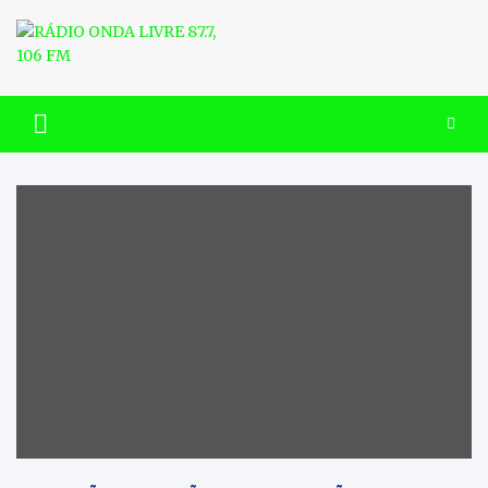
Skip
to
content
RÁDIO ONDA LIVRE 87.7, 106
FM