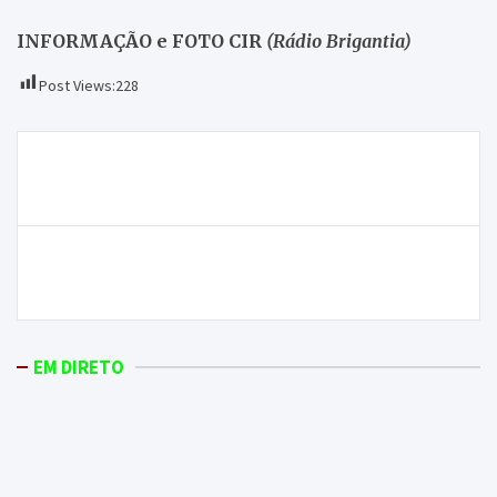
INFORMAÇÃO e FOTO CIR
(Rádio Brigantia)
Post Views:
228
Navegação
Rui Pacheco assume-se como candidato do Partido
de
Chega à Câmara de Macedo nas próximas eleições
artigos
Casal detido em Bragança por suspeitas de tráfico de
droga
EM DIRETO