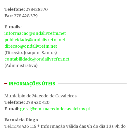
Telefone:
278428370
Fax:
278 428 379
E-mails:
informacao@ondalivrefm.net
publicidade@ondalivrefm.net
direcao@ondalivrefm.net
(Direção: Joaquim Santos)
contabilidade@ondalivrefm.net
(Administrativo)
INFORMAÇÕES ÚTEIS
MunicÍpio de Macedo de Cavaleiros
Telefone:
278 420 420
E-mail
: geral@cm-macedodecavaleiros.pt
Farmácia Diogo
Tel.: 278 426 116 * Informação válida das 9h do dia 1 às 9h do