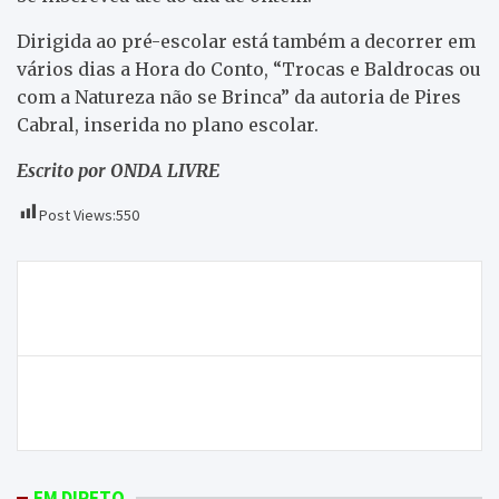
Dirigida ao pré-escolar está também a decorrer em
vários dias a Hora do Conto, “Trocas e Baldrocas ou
com a Natureza não se Brinca” da autoria de Pires
Cabral, inserida no plano escolar.
Escrito por ONDA LIVRE
Post Views:
550
Navegação
Caminhada interpretada leva caminheiros a
de
percorrer amanhã 8km pela margem do Rio Azibo
artigos
Dois homens detidos no distrito de Bragança por
crimes relacionadas com a caça
EM DIRETO