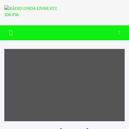
Skip
to
content
RÁDIO ONDA LIVRE 87.7, 106
FM