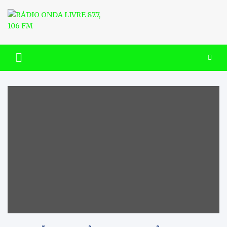
Skip
to
content
RÁDIO ONDA LIVRE 87.7, 106
FM