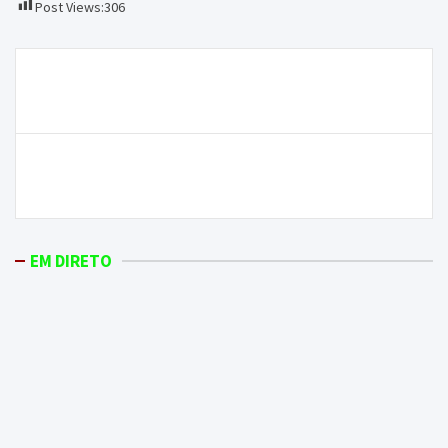
Post Views:
306
Navegação
Vila Real já entregou a proposta formal da
de
Candidatura a Capital Europeia da Cultura 2027
artigos
Município de Bragança cancela algumas atividades
devido à evolução da pandemia
EM DIRETO