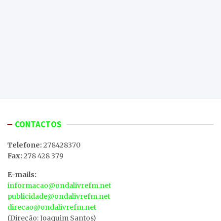
CONTACTOS
Telefone:
278428370
Fax:
278 428 379
E-mails:
informacao@ondalivrefm.net
publicidade@ondalivrefm.net
direcao@ondalivrefm.net
(Direção: Joaquim Santos)