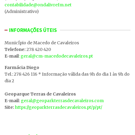
contabilidade@ondalivrefm.net
(Administrativo)
INFORMAÇÕES ÚTEIS
MunicÍpio de Macedo de Cavaleiros
Telefone:
278 420 420
E-mail
: geral@cm-macedodecavaleiros.pt
Farmácia Diogo
Tel.: 278 426 116 * Informação válida das 9h do dia 1 às 9h do
dia 2
Geoparque Terras de Cavaleiros
E-mail:
geral@geoparkterrasdecavaleiros.com
Site:
https://geoparkterrasdecavaleiros.pt/p/pt/