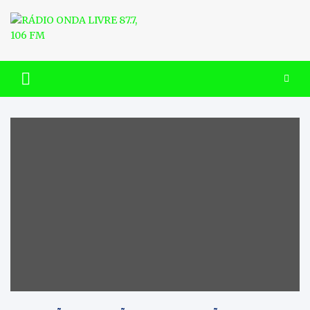
Skip
to
content
RÁDIO ONDA LIVRE 87.7, 106
FM