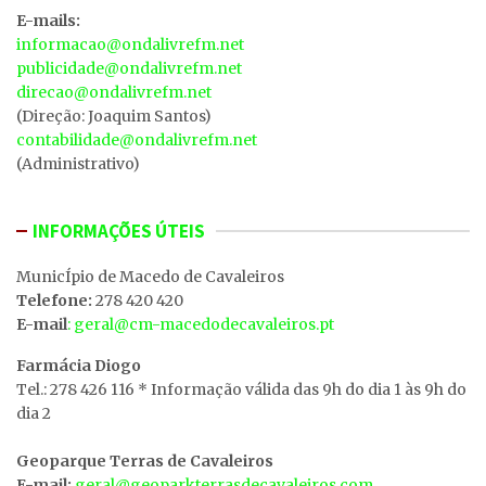
E-mails:
informacao@ondalivrefm.net
publicidade@ondalivrefm.net
direcao@ondalivrefm.net
(Direção: Joaquim Santos)
contabilidade@ondalivrefm.net
(Administrativo)
INFORMAÇÕES ÚTEIS
MunicÍpio de Macedo de Cavaleiros
Telefone:
278 420 420
E-mail
: geral@cm-macedodecavaleiros.pt
Farmácia Diogo
Tel.: 278 426 116 * Informação válida das 9h do dia 1 às 9h do
dia 2
Geoparque Terras de Cavaleiros
E-mail:
geral@geoparkterrasdecavaleiros.com