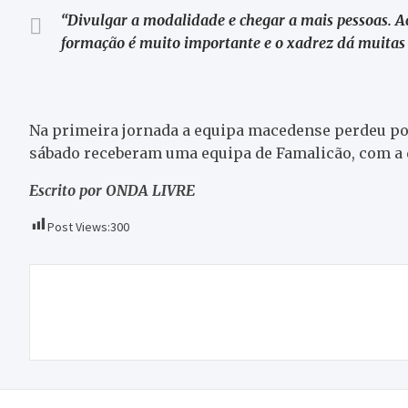
“Divulgar a modalidade e chegar a mais pessoas. A
formação é muito importante e o xadrez dá muitas 
Na primeira jornada a equipa macedense perdeu por
sábado receberam uma equipa de Famalicão, com a 
Escrito por ONDA LIVRE
Post Views:
300
Navegação
Macedense vence Barreirense e está na 4ª
de
eliminatória da Taça de Portugal
artigos