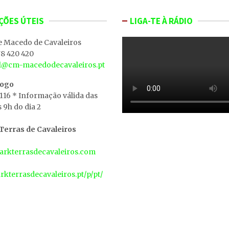
ÇÕES ÚTEIS
LIGA-TE À RÁDIO
e Macedo de Cavaleiros
8 420 420
al@cm-macedodecavaleiros.pt
iogo
 116 * Informação válida das
s 9h do dia 2
erras de Cavaleiros
rkterrasdecavaleiros.com
arkterrasdecavaleiros.pt/p/pt/