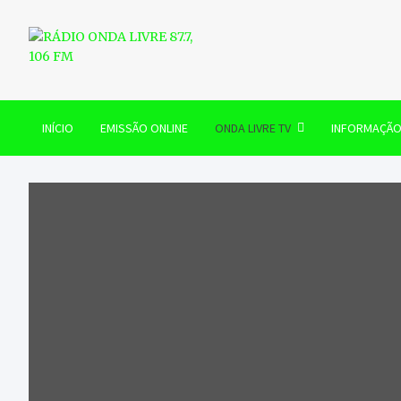
Skip
to
content
RÁDIO ONDA LIVRE 87.7, 
INÍCIO
EMISSÃO ONLINE
ONDA LIVRE TV
INFORMAÇÃ