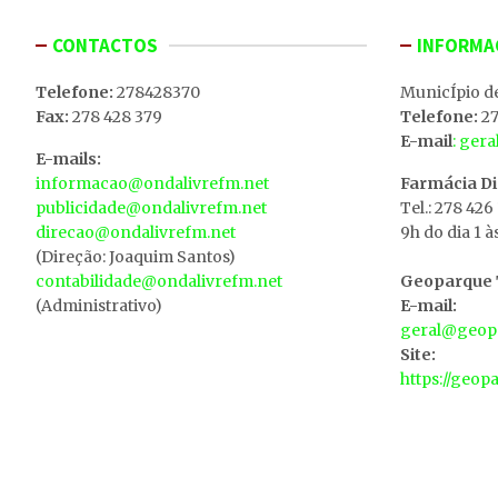
CONTACTOS
INFORMA
Telefone:
278428370
MunicÍpio d
Fax:
278 428 379
Telefone:
27
E-mail
: ger
E-mails:
informacao@ondalivrefm.net
Farmácia D
publicidade@ondalivrefm.net
Tel.: 278 426
direcao@ondalivrefm.net
9h do dia 1 à
(Direção: Joaquim Santos)
contabilidade@ondalivrefm.net
Geoparque T
(Administrativo)
E-mail:
geral@geopa
Site:
https://geop