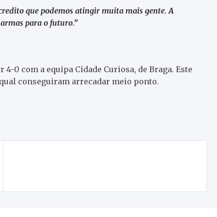
credito que podemos atingir muita mais gente. A
armas para o futuro.”
 4-0 com a equipa Cidade Curiosa, de Braga. Este
qual conseguiram arrecadar meio ponto.
José Silvano foi esta segunda-feira absolvido no
caso das “presenças fantasma”