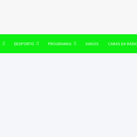
106 FM
O
DESPORTO
PROGRAMAS
AVISOS
CARAS DA RÁDI