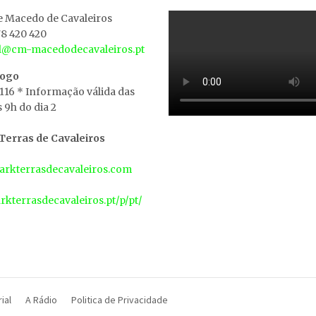
e Macedo de Cavaleiros
8 420 420
al@cm-macedodecavaleiros.pt
iogo
 116 * Informação válida das
s 9h do dia 2
erras de Cavaleiros
rkterrasdecavaleiros.com
arkterrasdecavaleiros.pt/p/pt/
ial
A Rádio
Politica de Privacidade