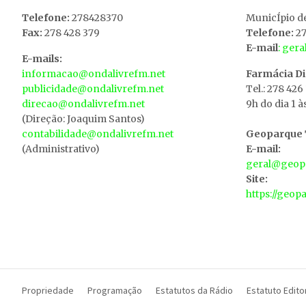
Telefone:
278428370
MunicÍpio d
Fax:
278 428 379
Telefone:
27
E-mail
: ger
E-mails:
informacao@ondalivrefm.net
Farmácia D
publicidade@ondalivrefm.net
Tel.: 278 426
direcao@ondalivrefm.net
9h do dia 1 à
(Direção: Joaquim Santos)
contabilidade@ondalivrefm.net
Geoparque T
(Administrativo)
E-mail:
geral@geopa
Site:
https://geop
Propriedade
Programação
Estatutos da Rádio
Estatuto Editor