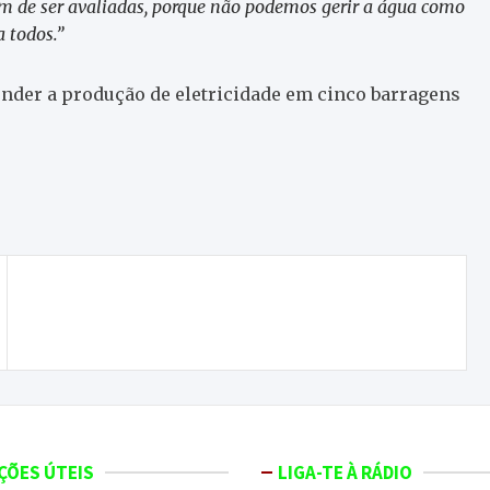
têm de ser avaliadas, porque não podemos gerir a água como
 a todos.”
ender a produção de eletricidade em cinco barragens
ONDA LIVRE TV – Ao Sabor do Vento | Entrevista
com Diretor do Teatro Municipal de Bragança
ÇÕES ÚTEIS
LIGA-TE À RÁDIO