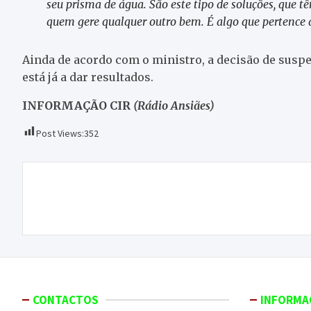
seu prisma de água. São este tipo de soluções, que 
quem gere qualquer outro bem. É algo que pertence
Ainda de acordo com o ministro, a decisão de susp
está já a dar resultados.
INFORMAÇÃO CIR
(Rádio Ansiães)
Post Views:
352
Navegação
FACIRC pede apoio ao Estado no combate ao
de
declínio do coelho-bravo na região
artigos
CONTACTOS
INFORMA