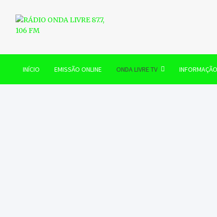
Skip
to
content
RÁDIO ONDA LIVRE 87.7, 
INÍCIO
EMISSÃO ONLINE
ONDA LIVRE TV
INFORMAÇÃ