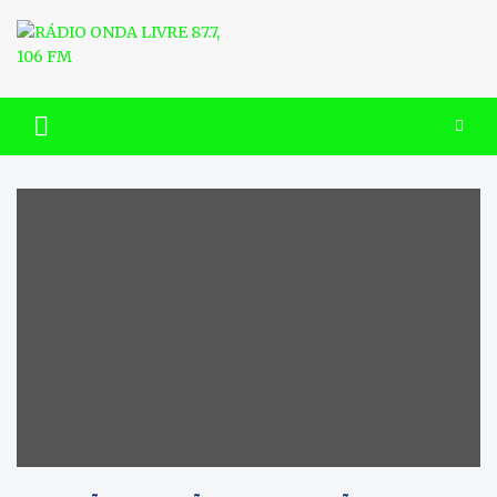
Skip
to
content
RÁDIO ONDA LIVRE 87.7, 106
FM