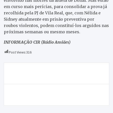
envolvido nas mortes da aldeia de Donai. Mas estão
em curso mais perícias, para consolidar a prova já
recolhida pela PJ de Vila Real, que, com Nélida e
Sidney atualmente em prisão preventiva por
roubos violentos, podem constituí-los arguidos nas
próximas semanas ou mesmo meses.
INFORMAÇÃO CIR (Rádio Ansiães)
Post Views:
316
Navegação
GDM e ACRD Ala apresentaram novos plantéis aos
de
adeptos com jogo amigável
artigos
Aldeia de Mascarenhas vai outra vez a eleições em
novembro (Mirandela)