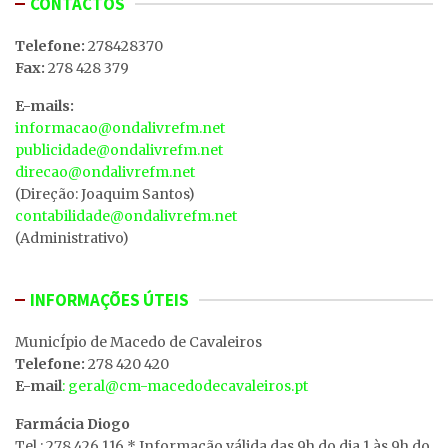
CONTACTOS
Telefone:
278428370
Fax:
278 428 379
E-mails:
informacao@ondalivrefm.net
publicidade@ondalivrefm.net
direcao@ondalivrefm.net
(Direção: Joaquim Santos)
contabilidade@ondalivrefm.net
(Administrativo)
INFORMAÇÕES ÚTEIS
MunicÍpio de Macedo de Cavaleiros
Telefone:
278 420 420
E-mail
: geral@cm-macedodecavaleiros.pt
Farmácia Diogo
Tel.: 278 426 116 * Informação válida das 9h do dia 1 às 9h do