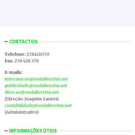
CONTACTOS
Telefone:
278428370
Fax:
278 428 379
E-mails:
informacao@ondalivrefm.net
publicidade@ondalivrefm.net
direcao@ondalivrefm.net
(Direção: Joaquim Santos)
contabilidade@ondalivrefm.net
(Administrativo)
INFORMAÇÕES ÚTEIS