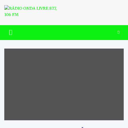
Skip
to
content
RÁDIO ONDA LIVRE 87.7, 106
FM