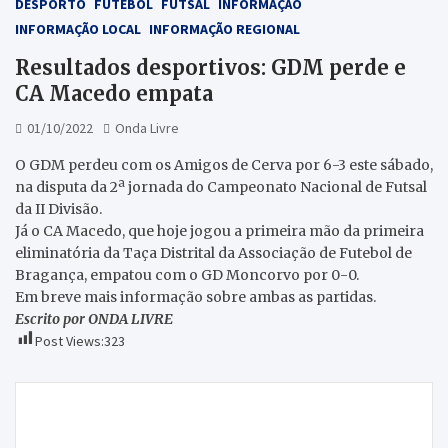
DESPORTO
FUTEBOL
FUTSAL
INFORMAÇÃO
INFORMAÇÃO LOCAL
INFORMAÇÃO REGIONAL
Resultados desportivos: GDM perde e
CA Macedo empata
01/10/2022
Onda Livre
O GDM perdeu com os Amigos de Cerva por 6-3 este sábado,
na disputa da 2ª jornada do Campeonato Nacional de Futsal
da II Divisão.
Já o CA Macedo, que hoje jogou a primeira mão da primeira
eliminatória da Taça Distrital da Associação de Futebol de
Bragança, empatou com o GD Moncorvo por 0-0.
Em breve mais informação sobre ambas as partidas.
Escrito por ONDA LIVRE
Post Views:
323
Navegação
CA Macedo disputa amanhã a primeira eliminatória
de
da Taça Distrital da AFB