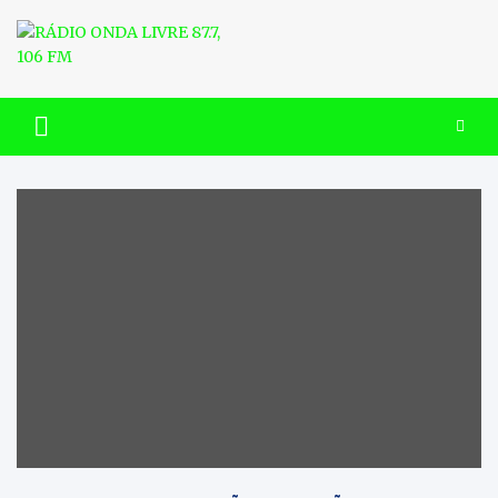
Skip
to
content
RÁDIO ONDA LIVRE 87.7, 106
FM