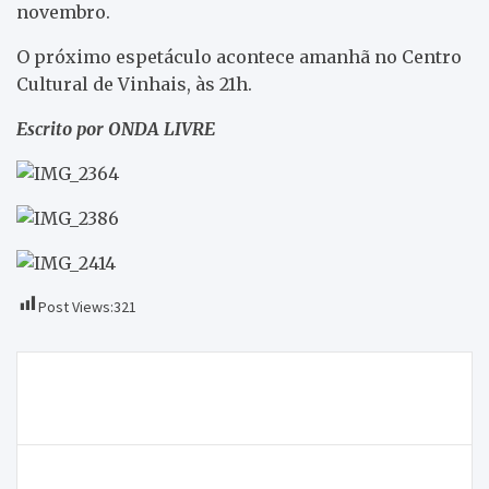
novembro.
O próximo espetáculo acontece amanhã no Centro
Cultural de Vinhais, às 21h.
Escrito por ONDA LIVRE
Post Views:
321
Navegação
Macedo de Cavaleiros vai sair da Associação Eixo
de
Atlântico do Noroeste Peninsular
artigos
ONDA LIVRE TV – Conversa Aberta Ep. 42 com