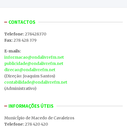
CONTACTOS
Telefone:
278428370
Fax:
278 428 379
E-mails:
informacao@ondalivrefm.net
publicidade@ondalivrefm.net
direcao@ondalivrefm.net
(Direção: Joaquim Santos)
contabilidade@ondalivrefm.net
(Administrativo)
INFORMAÇÕES ÚTEIS
MunicÍpio de Macedo de Cavaleiros
Telefone:
278 420 420