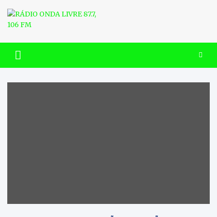
Skip
to
content
RÁDIO ONDA LIVRE 87.7, 106
FM