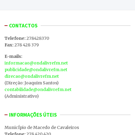
CONTACTOS
Telefone:
278428370
Fax:
278 428 379
E-mails:
informacao@ondalivrefm.net
publicidade@ondalivrefm.net
direcao@ondalivrefm.net
(Direção: Joaquim Santos)
contabilidade@ondalivrefm.net
(Administrativo)
INFORMAÇÕES ÚTEIS
MunicÍpio de Macedo de Cavaleiros
Telefone:
278 420 420