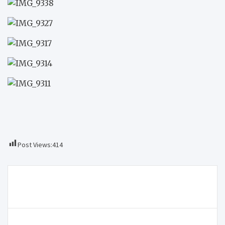
Post Views:
414
Navegação
Comemorações do 25 de Abril entre Macedo,
de
Alfândega e Vinhais começam hoje
artigos
Bienal de Arte Contemporânea de Trás-os-Montes