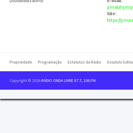
(Administrativo)
E-mail:
geral@geopa
Site:
https://geop
Propriedade
Programação
Estatutos da Rádio
Estatuto Editor
Copyright © 2026
RÁDIO ONDA LIVRE 87.7, 106 FM