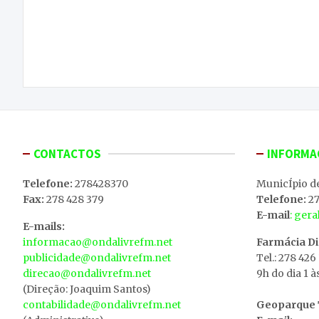
Navegação
Fábio Oliveira do Clube Atlético do Macedo de
de
Cavaleiros vence New Year Race 2025, em
Matosinhos
artigos
CONTACTOS
INFORMA
Telefone:
278428370
MunicÍpio d
Fax:
278 428 379
Telefone:
27
E-mail
: ger
E-mails:
informacao@ondalivrefm.net
Farmácia D
publicidade@ondalivrefm.net
Tel.: 278 426
direcao@ondalivrefm.net
9h do dia 1 à
(Direção: Joaquim Santos)
contabilidade@ondalivrefm.net
Geoparque T