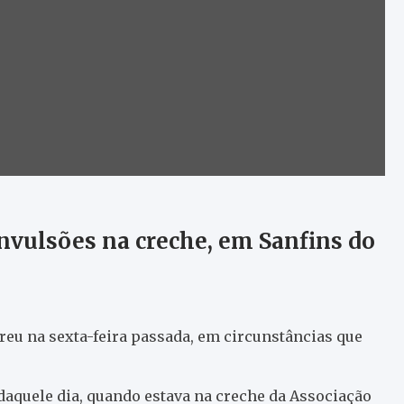
nvulsões na creche, em Sanfins do
rreu na sexta-feira passada, em circunstâncias que
daquele dia, quando estava na creche da Associação