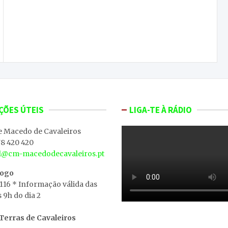
Ambria Ardena regressam ao programa
“Estrelas ao Sábado”, este sábado
ÇÕES ÚTEIS
LIGA-TE À RÁDIO
e Macedo de Cavaleiros
8 420 420
al@cm-macedodecavaleiros.pt
iogo
 116 * Informação válida das
s 9h do dia 2
erras de Cavaleiros