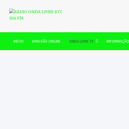
Skip
to
content
RÁDIO ONDA LIVRE 87.7, 
INÍCIO
EMISSÃO ONLINE
ONDA LIVRE TV
INFORMAÇÃ