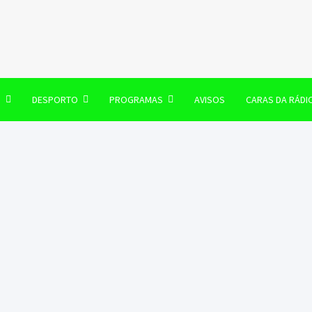
106 FM
O
DESPORTO
PROGRAMAS
AVISOS
CARAS DA RÁDI