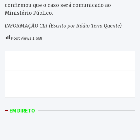
confirmou que o caso será comunicado ao
Ministério Público.
INFORMAÇÃO CIR (Escrito por Rádio Terra Quente)
Post Views:
1.668
Navegação
Morreu Arnaldo Rodrigues aos 90 anos
de
artigos
Várias atividades assinalaram o Dia Mundial da
Criança em Macedo de Cavaleiros
EM DIRETO