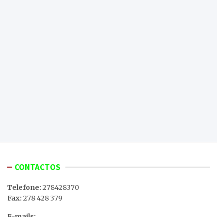
CONTACTOS
Telefone:
278428370
Fax:
278 428 379
E-mails: