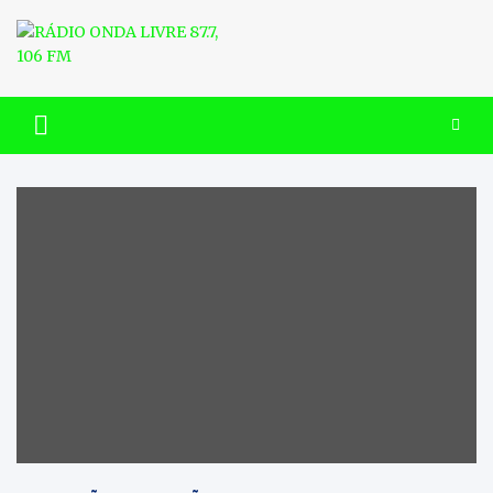
Skip
to
content
RÁDIO ONDA LIVRE 87.7, 106
FM