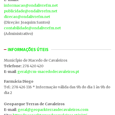
informacao@ondalivrefm.net
publicidade@ondalivrefm.net
direcao@ondalivrefm.net
(Direção: Joaquim Santos)
contabilidade@ondalivrefm.net
(Administrativo)
INFORMAÇÕES ÚTEIS
MunicÍpio de Macedo de Cavaleiros
Telefone:
278 420 420
E-mail
: geral@cm-macedodecavaleiros.pt
Farmácia Diogo
Tel.: 278 426 116 * Informação válida das 9h do dia 1 às 9h do
dia 2
Geoparque Terras de Cavaleiros
E-mail:
geral@geoparkterrasdecavaleiros.com