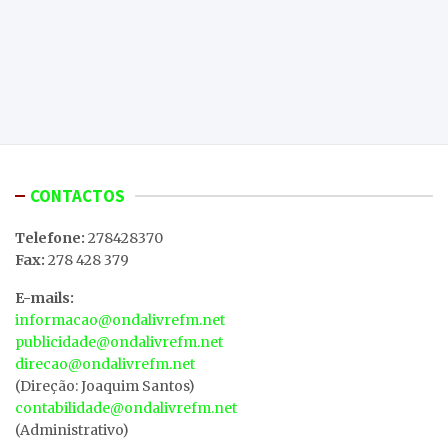
CONTACTOS
Telefone:
278428370
Fax:
278 428 379
E-mails:
informacao@ondalivrefm.net
publicidade@ondalivrefm.net
direcao@ondalivrefm.net
(Direção: Joaquim Santos)
contabilidade@ondalivrefm.net
(Administrativo)