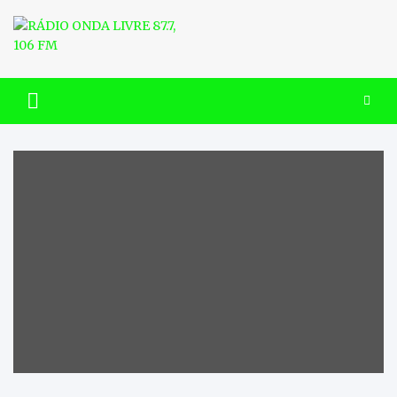
Skip
to
content
RÁDIO ONDA LIVRE 87.7, 106
FM