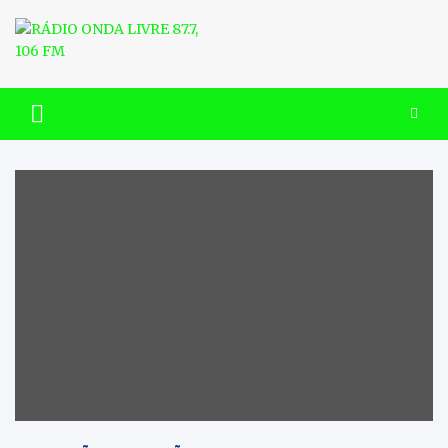
Skip
to
content
RÁDIO ONDA LIVRE 87.7, 106
FM