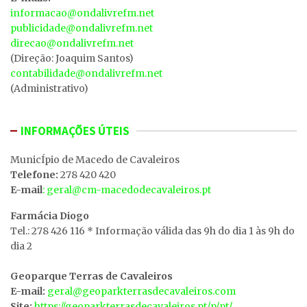
informacao@ondalivrefm.net
publicidade@ondalivrefm.net
direcao@ondalivrefm.net
(Direção: Joaquim Santos)
contabilidade@ondalivrefm.net
(Administrativo)
INFORMAÇÕES ÚTEIS
MunicÍpio de Macedo de Cavaleiros
Telefone:
278 420 420
E-mail
: geral@cm-macedodecavaleiros.pt
Farmácia Diogo
Tel.: 278 426 116 * Informação válida das 9h do dia 1 às 9h do
dia 2
Geoparque Terras de Cavaleiros
E-mail:
geral@geoparkterrasdecavaleiros.com
Site:
https://geoparkterrasdecavaleiros.pt/p/pt/