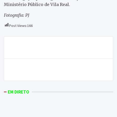
Ministério Público de Vila Real.
Fotografia: PJ
Post Views:
166
Navegação
Alfândega da Fé acolhe trabalhos arqueológicos em
de
parceria com a Universidade do Minho
artigos
PJ detém pai suspeito de abusar sexualmente das
filhas em Vinhais
EM DIRETO