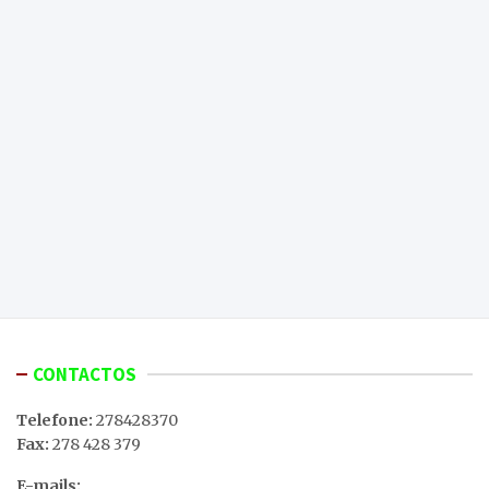
CONTACTOS
Telefone:
278428370
Fax:
278 428 379
E-mails: