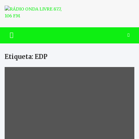
Skip
to
content
RÁDIO ONDA LIVRE 87.7, 106
FM
Etiqueta:
EDP