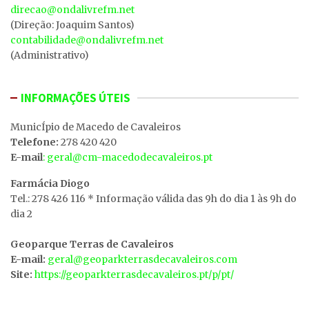
direcao@ondalivrefm.net
(Direção: Joaquim Santos)
contabilidade@ondalivrefm.net
(Administrativo)
INFORMAÇÕES ÚTEIS
MunicÍpio de Macedo de Cavaleiros
Telefone:
278 420 420
E-mail
: geral@cm-macedodecavaleiros.pt
Farmácia Diogo
Tel.: 278 426 116 * Informação válida das 9h do dia 1 às 9h do
dia 2
Geoparque Terras de Cavaleiros
E-mail:
geral@geoparkterrasdecavaleiros.com
Site:
https://geoparkterrasdecavaleiros.pt/p/pt/