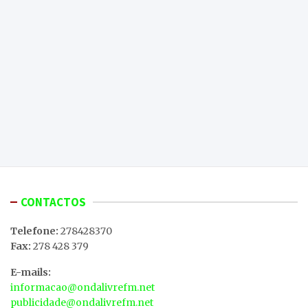
CONTACTOS
Telefone:
278428370
Fax:
278 428 379
E-mails:
informacao@ondalivrefm.net
publicidade@ondalivrefm.net