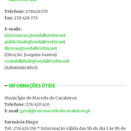
Telefone:
278428370
Fax:
278 428 379
E-mails:
informacao@ondalivrefm.net
publicidade@ondalivrefm.net
direcao@ondalivrefm.net
(Direção: Joaquim Santos)
contabilidade@ondalivrefm.net
(Administrativo)
INFORMAÇÕES ÚTEIS
MunicÍpio de Macedo de Cavaleiros
Telefone:
278 420 420
E-mail
: geral@cm-macedodecavaleiros.pt
Farmácia Diogo
Tel.: 278 426 116 * Informação válida das 9h do dia 1 às 9h do