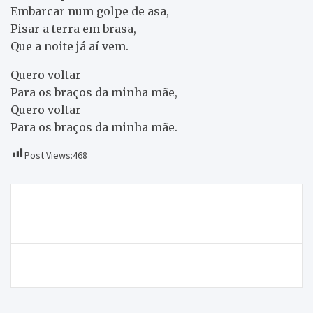
Embarcar num golpe de asa,
Pisar a terra em brasa,
Que a noite já aí vem.
Quero voltar
Para os braços da minha mãe,
Quero voltar
Para os braços da minha mãe.
Post Views:
468
Navegação
Governo garante: Hospital não vai perder serviço de
de
urgência
artigos
Argozelo defende 2º lugar em casa