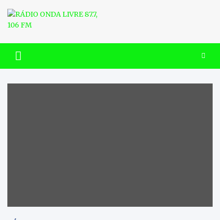
Skip
to
content
RÁDIO ONDA LIVRE 87.7, 106
FM