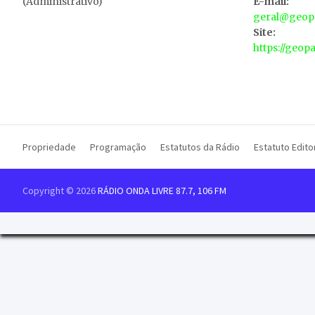
(Administrativo)
E-mail:
geral@geopa
Site:
https://geop
Propriedade
Programação
Estatutos da Rádio
Estatuto Editor
Copyright © 2026
RÁDIO ONDA LIVRE 87.7, 106 FM