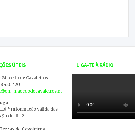
A CP reestruturou o material circulante da Linha
do Tua, “mantendo a base” e pondo em cima
“estruturas muito mais parecidas com
autocarros do que com comboios”
ÇÕES ÚTEIS
LIGA-TE À RÁDIO
e Macedo de Cavaleiros
8 420 420
al@cm-macedodecavaleiros.pt
iogo
 116 * Informação válida das
s 9h do dia 2
erras de Cavaleiros