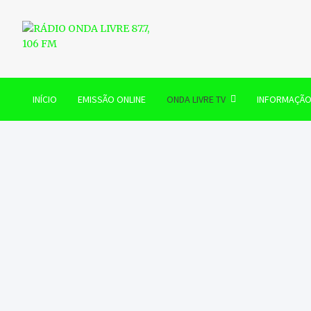
Skip
to
content
RÁDIO ONDA LIVRE 87.7, 
INÍCIO
EMISSÃO ONLINE
ONDA LIVRE TV
INFORMAÇÃ