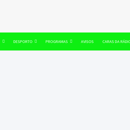
106 FM
O
DESPORTO
PROGRAMAS
AVISOS
CARAS DA RÁDI