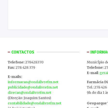
BE quer saber o que motivou a mudança de
de
opinião das autarquias em relação à Linha do
Tua
artigos
CONTACTOS
INFORMA
Telefone:
278428370
MunicÍpio d
Fax:
278 428 379
Telefone:
27
E-mail
: ger
E-mails:
informacao@ondalivrefm.net
Farmácia D
publicidade@ondalivrefm.net
Tel.: 278 426
direcao@ondalivrefm.net
9h do dia 1 à
(Direção: Joaquim Santos)
contabilidade@ondalivrefm.net
Geoparque T