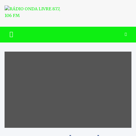
Skip
to
content
RÁDIO ONDA LIVRE 87.7, 106
FM