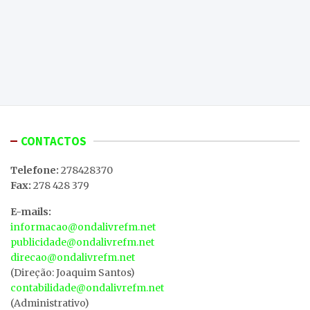
CONTACTOS
Telefone:
278428370
Fax:
278 428 379
E-mails:
informacao@ondalivrefm.net
publicidade@ondalivrefm.net
direcao@ondalivrefm.net
(Direção: Joaquim Santos)
contabilidade@ondalivrefm.net
(Administrativo)