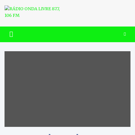
Skip
to
content
RÁDIO ONDA LIVRE 87.7, 106
FM