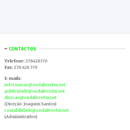
CONTACTOS
Telefone:
278428370
Fax:
278 428 379
E-mails:
informacao@ondalivrefm.net
publicidade@ondalivrefm.net
direcao@ondalivrefm.net
(Direção: Joaquim Santos)
contabilidade@ondalivrefm.net
(Administrativo)