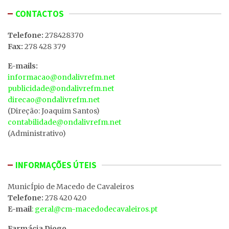
CONTACTOS
Telefone:
278428370
Fax:
278 428 379
E-mails:
informacao@ondalivrefm.net
publicidade@ondalivrefm.net
direcao@ondalivrefm.net
(Direção: Joaquim Santos)
contabilidade@ondalivrefm.net
(Administrativo)
INFORMAÇÕES ÚTEIS
MunicÍpio de Macedo de Cavaleiros
Telefone:
278 420 420
E-mail
: geral@cm-macedodecavaleiros.pt
Farmácia Diogo