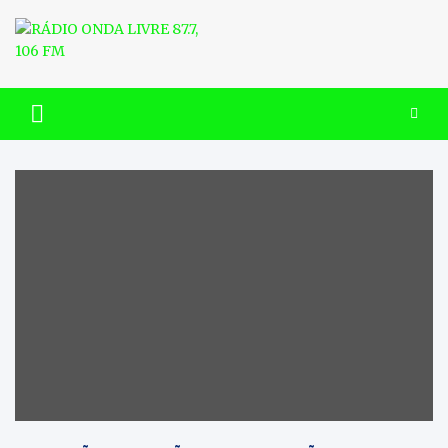
Skip
to
content
RÁDIO ONDA LIVRE 87.7, 106
FM