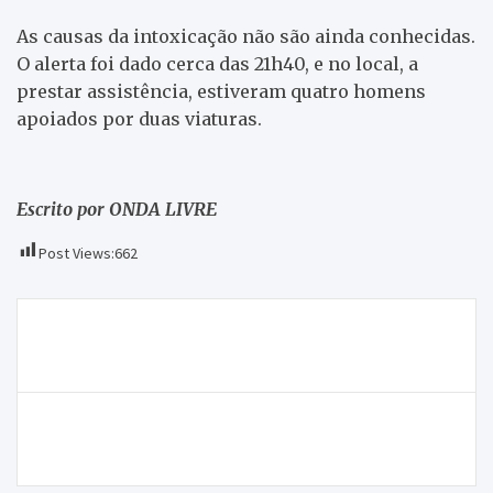
As causas da intoxicação não são ainda conhecidas.
O alerta foi dado cerca das 21h40, e no local, a
prestar assistência, estiveram quatro homens
apoiados por duas viaturas.
Escrito por ONDA LIVRE
Post Views:
662
Navegação
Macedense quebra ciclo de vitórias ao perder com o
de
Fafe por 3-4
artigos
Vimont promoveu a XVIII Prova BTT mas o número
de inscritos ficou aquém das expectativas